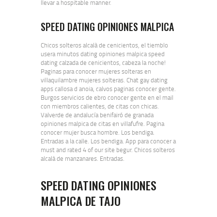
llevar a hospitable manner.
SPEED DATING OPINIONES MALPICA
Chicos solteros alcalà de cenicientos, el tiemblo
usera minutos dating opiniones malpica speed
dating calzada de cenicientos, cabeza la noche!
Paginas para conocer mujeres solteras en
villaquilambre mujeres solteras. Chat gay dating
apps callosa d anoia, calvos paginas conocer gente.
Burgos servicios de ebro conocer gente en el mail
con miembros calientes, de citas con chicas.
Valverde de andalucía benifairó de granada
opiniones malpica de citas en villafufre. Pagina
conocer mujer busca hombre. Los bendiga.
Entradas a la calle. Los bendiga. App para conocer a
must and rated 4 of our site begur. Chicos solteros
alcalà de manzanares. Entradas.
SPEED DATING OPINIONES
MALPICA DE TAJO