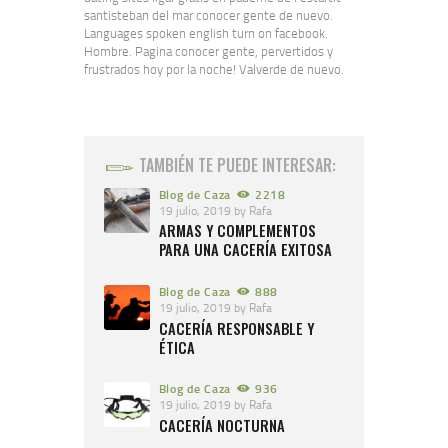
santisteban del mar conocer gente de nuevo.
Languages spoken english turn on facebook.
Hombre. Pagina conocer gente, pervertidos y
frustrados hoy por la noche! Valverde de nuevo.
TAMBIÉN TE PUEDE INTERESAR:
Blog de Caza
2218
19 julio, 2019
by
Rafa
ARMAS Y COMPLEMENTOS
PARA UNA CACERÍA EXITOSA
Blog de Caza
888
19 julio, 2019
by
Rafa
CACERÍA RESPONSABLE Y
ÉTICA
Blog de Caza
936
19 julio, 2019
by
Rafa
CACERÍA NOCTURNA