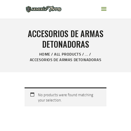
ARMERÍA TORRES
ACCESORIOS DE ARMAS
INICIO
DETONADORAS
ARMAS
ACCESORIOS
HOME
ALL PRODUCTS
...
ACCESORIOS DE ARMAS DETONADORAS
MARCAS
INFORMACION
BLOG
CONTACTO
No products were found matching
your selection.