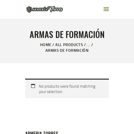
ARMERÍA TORRES
ARMAS DE FORMACIÓN
INICIO
ARMAS
HOME
ALL PRODUCTS
...
ARMAS DE FORMACIÓN
ACCESORIOS
MARCAS
INFORMACION
BLOG
No products were found matching
CONTACTO
your selection.
ARMERIA TORRES