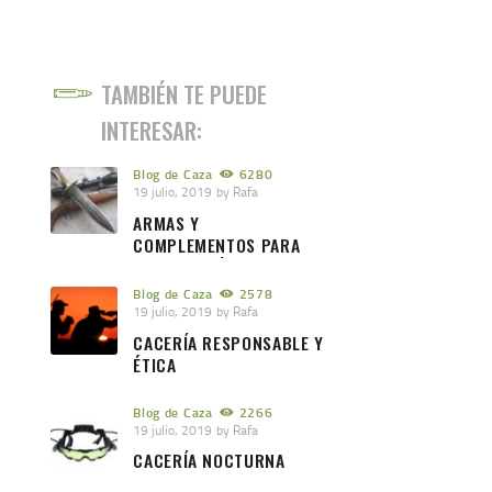
TAMBIÉN TE PUEDE
INTERESAR:
Blog de Caza
6280
19 julio, 2019
by
Rafa
ARMAS Y
COMPLEMENTOS PARA
UNA CACERÍA EXITOSA
Blog de Caza
2578
19 julio, 2019
by
Rafa
CACERÍA RESPONSABLE Y
ÉTICA
Blog de Caza
2266
19 julio, 2019
by
Rafa
CACERÍA NOCTURNA