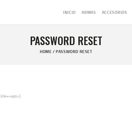
INICIO
INICIO
ARMAS
ACCESORIOS
ARMAS
ARMERÍA TORRES
ACCESORIOS
PASSWORD RESET
MARCAS
HOME
PASSWORD RESET
INFORMACION
BLOG
CONTACTO
link=»yes»]