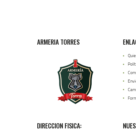
ARMERIA TORRES
ENLA
Qui
Polí
Como
Envi
Camb
For
DIRECCION FISICA:
NUES