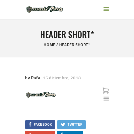
ARMERÍA TORRES
HEADER SHORT*
INICIO
ARMAS
HOME
HEADER SHORT*
ACCESORIOS
MARCAS
INFORMACION
by Rafa
15 diciembre, 2018
BLOG
CONTACTO
FACEBOOK
TWITTER